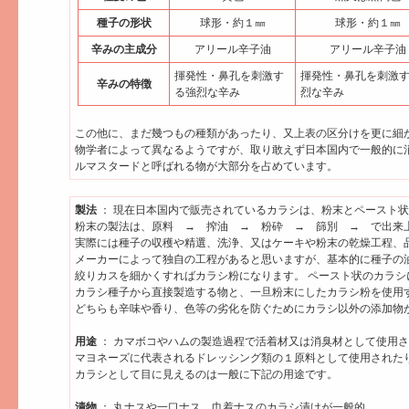
種子の形状
球形・約１㎜
球形・約１㎜
辛みの主成分
アリール辛子油
アリール辛子油
揮発性・鼻孔を刺激す
揮発性・鼻孔を刺激
辛みの特徴
る強烈な辛み
烈な辛み
この他に、まだ幾つもの種類があったり、又上表の区分けを更に細
物学者によって異なるようですが、取り敢えず日本国内で一般的に
ルマスタードと呼ばれる物が大部分を占めています。
製法
： 現在日本国内で販売されているカラシは、粉末とペースト
粉末の製法は、原料 → 搾油 → 粉砕 → 篩別 → で出来
実際には種子の収穫や精選、洗浄、又はケーキや粉末の乾燥工程、
メーカーによって独自の工程があると思いますが、基本的に種子の
絞りカスを細かくすればカラシ粉になります。 ペースト状のカラシ
カラシ種子から直接製造する物と、一旦粉末にしたカラシ粉を使用
どちらも辛味や香り、色等の劣化を防ぐためにカラシ以外の添加物
用途
： カマボコやハムの製造過程で活着材又は消臭材として使用
マヨネーズに代表されるドレッシング類の１原料として使用された
カラシとして目に見えるのは一般に下記の用途です。
漬物
： 丸ナスや一口ナス、巾着ナスのカラシ漬けが一般的。