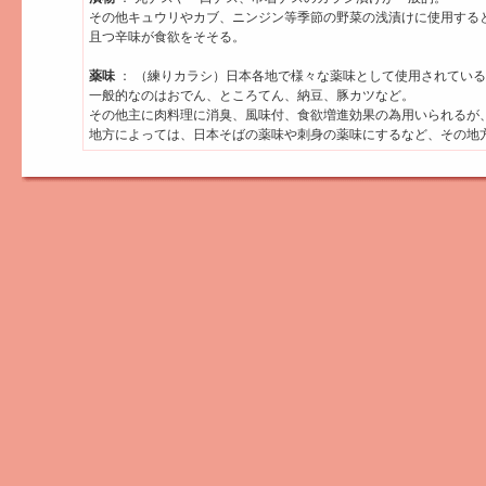
その他キュウリやカブ、ニンジン等季節の野菜の浅漬けに使用する
且つ辛味が食欲をそそる。
薬味
： （練りカラシ）日本各地で様々な薬味として使用されてい
一般的なのはおでん、ところてん、納豆、豚カツなど。
その他主に肉料理に消臭、風味付、食欲増進効果の為用いられるが
地方によっては、日本そばの薬味や刺身の薬味にするなど、その地