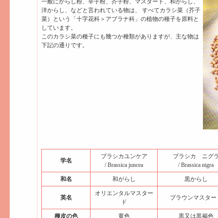
一般にからし粉、辛子粉、芥子粉、マスタード、和がらし、
洋からし、などと言われている物は、 すべてカラシ菜（芥子
菜）という「十字花科＞アブラナ科」の植物の種子を原料と
しています。
このカラシ菜の種子にも幾つか種類がありますが、主な物は
下記の通りです。
ブラシカユンケア
ブラシカ ニグ
学名
/ Brassica juncea
/ Brassica nigra
和名
和がらし
黒からし
オリエンタルマスター
英名
ブラウンマスター
ド
種皮の色
黄色
黒又は黒褐色