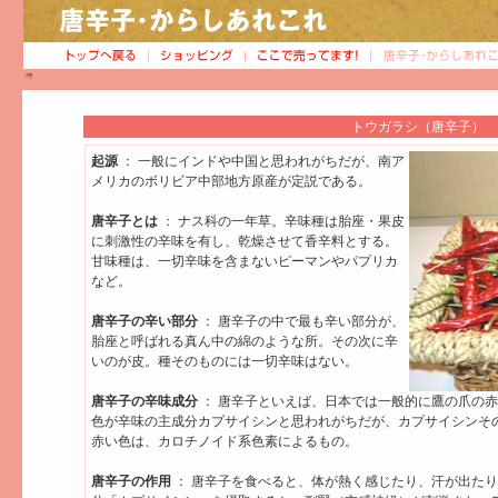
トウガラシ（唐辛子）
起源
： 一般にインドや中国と思われがちだが、南ア
メリカのボリビア中部地方原産が定説である。
唐辛子とは
： ナス科の一年草。辛味種は胎座・果皮
に刺激性の辛味を有し、乾燥させて香辛料とする。
甘味種は、一切辛味を含まないピーマンやパプリカ
など。
唐辛子の辛い部分
： 唐辛子の中で最も辛い部分が、
胎座と呼ばれる真ん中の綿のような所。その次に辛
いのが皮。種そのものには一切辛味はない。
唐辛子の辛味成分
： 唐辛子といえば、日本では一般的に鷹の爪の
色が辛味の主成分カプサイシンと思われがちだが、カプサイシンそ
赤い色は、カロチノイド系色素によるもの。
唐辛子の作用
： 唐辛子を食べると、体が熱く感じたり、汗が出た