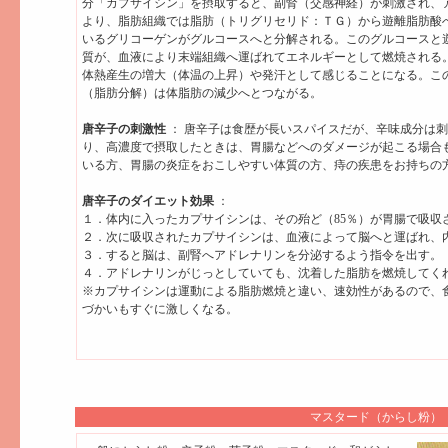
分「カプサイシン」を摂取すると、副腎（交感神経）が刺激され、
より、脂肪組織では脂肪（トリグリセリド：ＴＧ）から遊離脂肪酸
いるグリコーゲンがグルコースへと分解される。このグルコースと
質が、血液により末端組織へ運ばれてエネルギーとして燃焼される
体熱産生の増大（体温の上昇）や発汗として感じることになる。こ
（脂肪分解）は体脂肪の減少へとつながる。
唐辛子の刺激性
： 唐辛子は食歴が長いスパイスだが、辛味成分は
り、高濃度で摂取したときは、胃腸などへのダメージが起こる場合
いる方、胃腸の炎症をおこしやすい体質の方、痔の疾患をお持ちの
唐辛子のダイエット効果
：
１．体内に入ったカプサイシンは、その殆ど（85％）が胃腸で吸収
２．次に吸収されたカプサイシンは、血液によって脳へと運ばれ、
３．すると脳は、副腎へアドレナリンを分泌するよう指令を出す。
４．アドレナリンがじっとしていても、沈着した脂肪を燃焼してく
※カプサイシンは運動による脂肪燃焼と違い、速効性があるので、
づかいもすぐに激しくなる。
マスタード（からし粉）